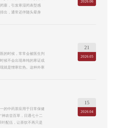
2026.06
来源：中国中药杂志微信公众
闭塞，引发寒湿闭表型感
量频服...
排出，通常还伴随头晕身
发的感冒，本期就给大家推
香薷饮。香薷饮出自《太平
对夏季外感风寒及内伤湿滞
材相辅相成：香薷发汗解表
整方巧妙整合了发汗祛表
21
，最后实现了“发汗不耗
医的时候，常常会被医生判
2026.05
，还是过量食用寒凉食物等
时候不会出现单纯的寒证或
香薷饮】（《太平惠民和
现就是憎寒壮热。这种外寒
繁上火、口臭等多种常见问
绍一个无病可防、有病可治
，防风通圣”，正是对防风通
通圣丸的前身是防风通圣
该方既有解表清热的药物，
15
、下、清、利四法具备，上
一的中药茶应用于日常保健
2026.04
内能激发人体生命功能，达
“神农尝百草，日遇七十二
风通圣散）主治甚...
茶叶配伍，让茶饮不再只是