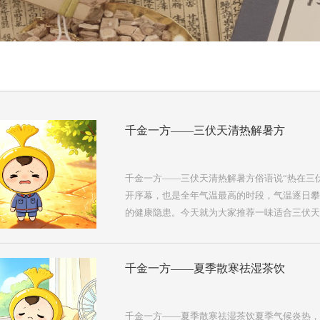
千金一方——三伏天清热解暑方
千金一方——三伏天清热解暑方俗语说“热在三
开序幕，也是全年气温最高的时段，气温逐日攀
的健康隐患。今天就为大家推荐一味适合三伏天
饮”。中医认为，暑为六淫外邪之一，致病分阳
贪凉，比如大量吃生冷或冷水久浴等引发的暑热
在高温闷热环境劳作引发的中暑，属“阳暑”，
千金一方——夏季散寒祛湿茶饮
暑。“清络饮”源自吴鞠通《温病条辨》，是调
合暑热发汗后余热未清，或是暑热伤及肺经气分
饮】（《温病条辨》）【药物组成】鲜荷叶6g，
千金一方——夏季散寒祛湿茶饮夏季气候炎热，