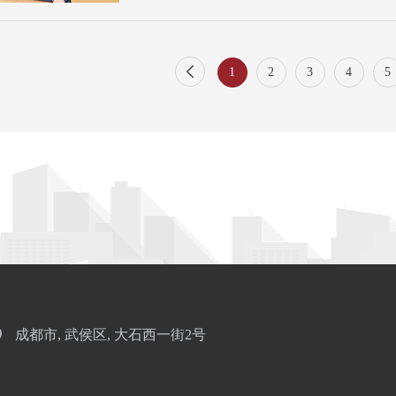
解渴饮品，更成为温和调理身体、改善不适的养
著的《千金方》收录了大量兼具调理功效与日常
仍具有很高实用价值。今天就和大家分享其中一
简化改良的经典药茶方——芦麦茶。这款茶配伍
1
2
3
4
5
即可饮用，是一款适合养阴清热调理的养生茶。
方·卷第二十一·消渴第一》）【药方】芦根5g、
源：广东中医药微信公众号）【制法】用250m
糖。（来源：广东中医药微信公众号）【功效与作
成都市, 武侯区, 大石西一街2号