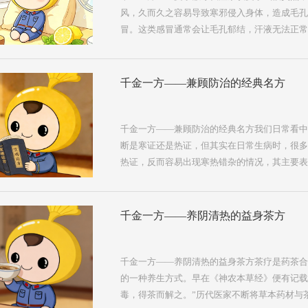
西瓜翠衣6g，鲜扁豆花6g，鲜竹叶心6g。（
风，久而久之容易导致寒邪侵入身体，造成毛孔
号）【用法用量】将药材洗净，沸水冲泡代茶，少
冒。这类感冒通常会让毛孔郁结，汗液无法正常
重、精神困倦、胃口差等不适。针对寒湿闭表引
荐一款操作简单，可日常冲泡饮用的茶饮方——
惠民和剂局方》，核心功效为解表散寒，专门针
千金一方——兼顾防治的经典名方
所引发的各类病证。本方配伍精简精妙，三味药
寒；白扁豆利小便祛里湿；厚朴调气机畅中焦。
湿、燥湿化中焦湿、渗湿利下焦湿的“治湿三法”
千金一方——兼顾防治的经典名方我们日常看中
气、祛湿不伤脾”的效果。无论是空调温度过低
断是寒证还是热证，但其实在日常生病时，很多
多种夏季受寒情况，都可以冲泡香薷饮调理。【
热证，反而容易出现寒热错杂的情况，其主要表
剂...
内热的病机，还可能引发痤疮、肥胖、鼻炎、频
题。针对这类寒热错杂的病症，今天就为大家介
的经典方子——防风通圣丸。中医讲“有病没病
千金一方——养阴清热的益身茶方
圣丸用途广泛、兼具防治功效的生动概括。防风
散，出自金代名医刘完素所著的《宣明论方》。
又有补气养血的药物，全方药味虽然驳杂，但汗
千金一方——养阴清热的益身茶方茶疗是药茶合
中下三焦并治。因此它外可祛入侵人体的邪气，
的一种养生方式。早在《神农本草经》便有记载
到扶正祛邪的目的。《时病论》中曾记载：“（防
毒，得茶而解之。”历代医家不断将草本药材与