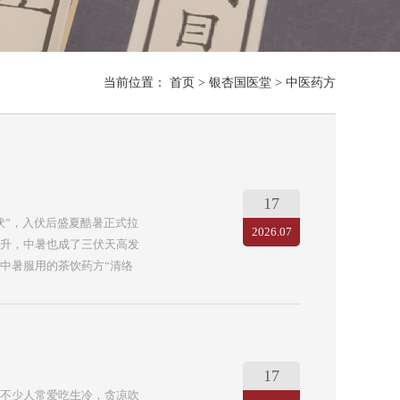
当前位置：
首页
>
银杏国医堂
>
中医药方
17
伏”，入伏后盛夏酷暑正式拉
2026.07
升，中暑也成了三伏天高发
中暑服用的茶饮药方“清络
暑、阴暑两类。若盛夏过度
病症，属“阴暑”；长时间处
也就是我们常说的普通中
理阳暑的经典茶饮方，特别适
的轻症人群饮用。【清络
17
鲜金银花9g，丝瓜皮6g，
不少人常爱吃生冷，贪凉吹