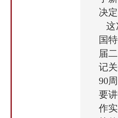
决定
这
国特
届二
记关
90
要讲
作实