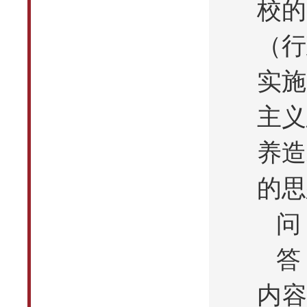
校的
（行
实施
主义
养造
的思
问
答
内容